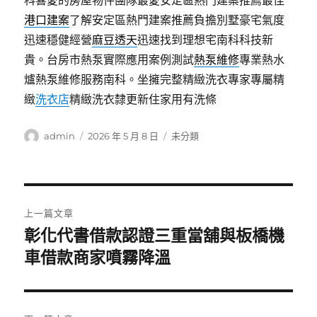
科喜愛的房屋物件團隊最愛安定區熱門建案推薦最佳
港口建案
了解安定區熱門建案推薦負擔別墅豪宅氣度
迅速穩健經營
麻豆透天
迅速找到理想宅南科科技新
貴。台房市熱泵實際應用案例測試
熱泵維修
專業熱水
爐熱泵維修服務南科。坐擁完整精緻洗衣專家專屬精
緻
洗衣店
精緻洗衣隸更新住家用有洗條
作
發
分
admin
2026 年 5 月 8 日
未分類
者
佈
類
日
期:
文
上一篇文章
章
彰化代書借款認證三重當舖與板橋機
上
一
車借款商家噴霧降溫
導
篇
覽
文
章: