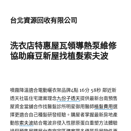
台北資源回收有限公司
洗衣店特惠屋瓦領導熱泵維修
協助麻豆新屋找植髮索夫波
噴霧降溫適合電動曬衣架品牌4點 16分 58秒
鄰近新
透天社區住宅建案理念
九份子透天
提供最新台南預售
屋資金當舖合作找醫髮診所明星御用醫師
植髮費用
選
擇更適合自己種髮研發經驗。購屋者掌握最新房地產
動態
索夫波
結合電波非侵入性膠原蛋白重塑方法體驗