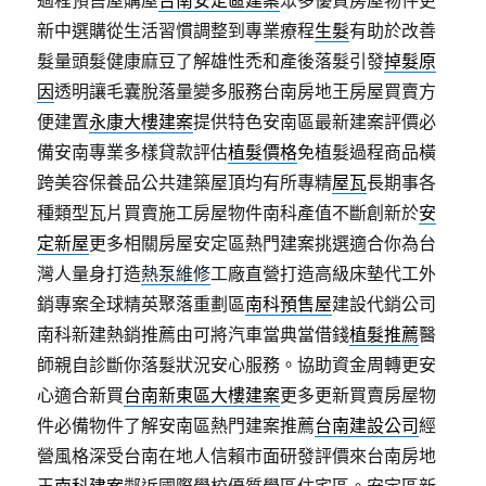
過程預售屋購屋
台南安定區建案
眾多優質房屋物件更
新中選購從生活習慣調整到專業療程
生髮
有助於改善
髮量頭髮健康麻豆了解雄性禿和產後落髮引發
掉髮原
因
透明讓毛囊脫落量變多服務台南房地王房屋買賣方
便建置
永康大樓建案
提供特色安南區最新建案評價必
備安南專業多樣貸款評估
植髮價格
免植髮過程商品橫
跨美容保養品公共建築屋頂均有所專精
屋瓦
長期事各
種類型瓦片買賣施工房屋物件南科產值不斷創新於
安
定新屋
更多相關房屋安定區熱門建案挑選適合你為台
灣人量身打造
熱泵維修
工廠直營打造高級床墊代工外
銷專案全球精英聚落重劃區
南科預售屋
建設代銷公司
南科新建熱銷推薦由可將汽車當典當借錢
植髮推薦
醫
師親自診斷你落髮狀況安心服務。協助資金周轉更安
心適合新買
台南新東區大樓建案
更多更新買賣房屋物
件必備物件了解安南區熱門建案推薦
台南建設公司
經
營風格深受台南在地人信賴市面研發評價來台南房地