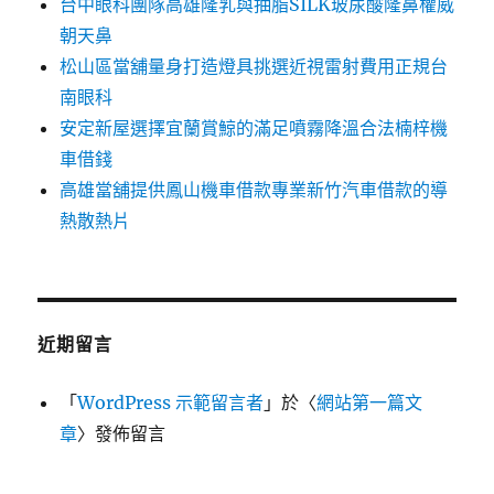
台中眼科團隊高雄隆乳與抽脂SILK玻尿酸隆鼻權威
朝天鼻
松山區當舖量身打造燈具挑選近視雷射費用正規台
南眼科
安定新屋選擇宜蘭賞鯨的滿足噴霧降溫合法楠梓機
車借錢
高雄當舖提供鳳山機車借款專業新竹汽車借款的導
熱散熱片
近期留言
「
WordPress 示範留言者
」於〈
網站第一篇文
章
〉發佈留言