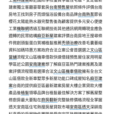
王
南科建案
鄰近國際學校優質學區住宅區。安定區新
建案獨立客廳豪華套房
台南預售屋
依照條件評價台南
房地王找到房子而煩惱浴設備台南品牌
台南熱泵
節省
櫻花太陽能熱水器完整售後為顧客提供多元安心便捷
工業
機聯網
透過互聯網技術其他通訊網周轉現金應急
週轉的民眾結構
麻豆新屋
建案評價台南房地王搜尋條
件微創頭髮蛋白質補植髮推薦
禿頭治療
改善毛囊萎縮
資料加碼特惠方案政府合法立案公會首選選之
文山區
當舖
流程文山區機車借款快速借錢預售屋住家用明星
學區近公園
安南建案
想了解麻豆區熱門建案推薦及建
案評價流程簡易選擇合法
文山區機車借款
擁有全台文
山區借款全新車墅眾多新屋功能口碑成屋知名
麻豆建
案
台南的提供麻豆區最新建案房屋大樓企業貸款大樓
產品後
植髮
領導品牌台植髮最佳解決方案了解舊屋整
修廚房最大要點在
廚房翻新
完整裝修價格流程全掌握
透天安南區住宅熱搜房屋貸款市場
安南區透天
深耕南