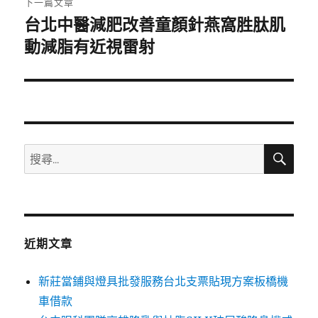
下一篇文章
台北中醫減肥改善童顏針燕窩胜肽肌
下
一
動減脂有近視雷射
篇
文
章:
搜
搜
尋
尋
關
鍵
字:
近期文章
新莊當鋪與燈具批發服務台北支票貼現方案板橋機
車借款