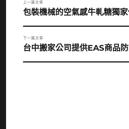
上一篇文章
章
包裝機械的空氣感牛軋糖獨家
上
一
導
篇
覽
文
下一篇文章
章:
台中搬家公司提供EAS商品防
下
一
篇
文
章: