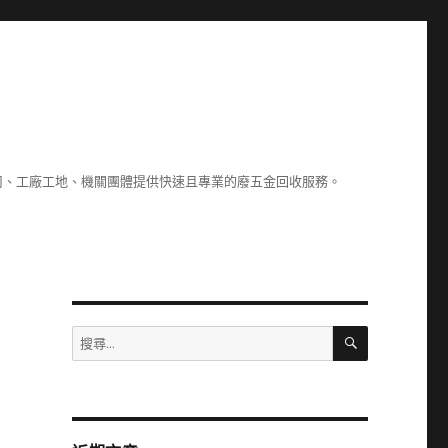
司、工廠工地、機關團體提供快速且專業的廢五金回收服務。
搜
搜
尋
尋
關
鍵
字: