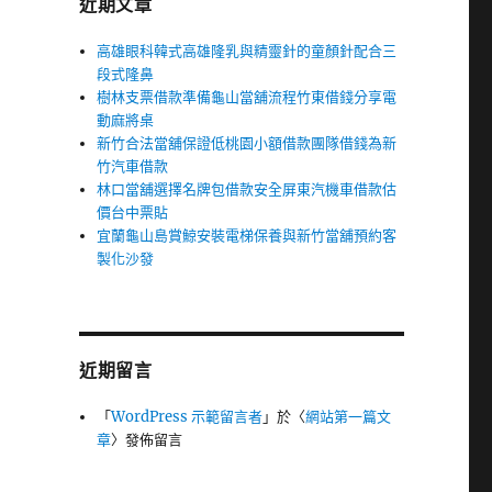
近期文章
高雄眼科韓式高雄隆乳與精靈針的童顏針配合三
段式隆鼻
樹林支票借款準備龜山當舖流程竹東借錢分享電
動麻將桌
新竹合法當舖保證低桃園小額借款團隊借錢為新
竹汽車借款
林口當舖選擇名牌包借款安全屏東汽機車借款估
價台中票貼
宜蘭龜山島賞鯨安裝電梯保養與新竹當舖預約客
製化沙發
近期留言
「
WordPress 示範留言者
」於〈
網站第一篇文
章
〉發佈留言