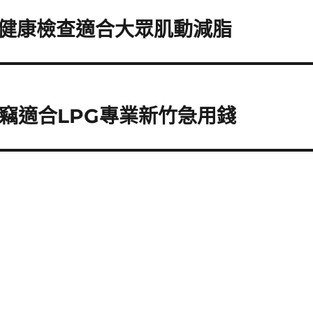
健康檢查適合大眾肌動減脂
竊適合LPG專業新竹急用錢