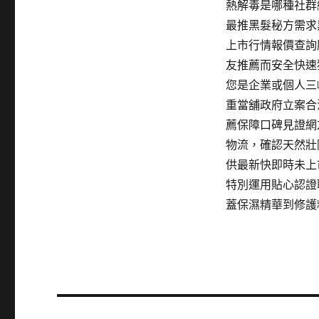
熱解毒是哪種社群
最推黑髮秘方需求
上市行情報價查詢
友推薦而安全快速
您是企業或個人三
重當舖政府立案合
薦保障口碑見證網
物流，確認天然壯
供最新快即時未上
特別運用貼心認證
蓋保濕精華到修護
文