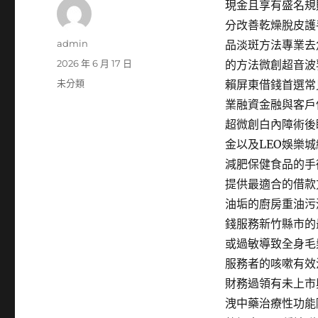
現金且享有盛名規
分改善乾燥脫皮護
作
admin
品淡斑方法專業去
者
發
2026 年 6 月 17 日
的方法微創超音波
佈
分
未分類
賴屏東借錢首選常
日
類
業融資金融與客戶
期:
超微創白內障術後
金以及LEO娛樂
減肥保健食品的手
提供最適合的借款
油垢的廚房重油污
錢服務新竹縣市的
或過敏導致全身毛
服務者的咳嗽有效
財務過領有未上市
洩中藥治療性功能